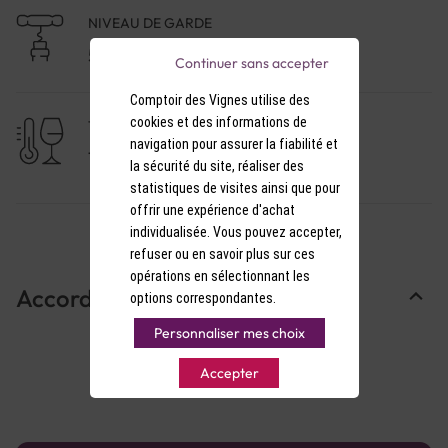
NIVEAU DE GARDE
5 à 10 ans
Continuer sans accepter
Comptoir des Vignes utilise des
cookies et des informations de
TEMPÉRATURE DE SERVICE
navigation pour assurer la fiabilité et
15-16°C
la sécurité du site, réaliser des
statistiques de visites ainsi que pour
offrir une expérience d'achat
individualisée. Vous pouvez accepter,
refuser ou en savoir plus sur ces
opérations en sélectionnant les
Accords Mets & Vins
options correspondantes.
Personnaliser mes choix
Accepter