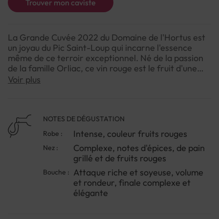
Trouver mon caviste
La Grande Cuvée 2022 du Domaine de l'Hortus est
un joyau du Pic Saint-Loup qui incarne l'essence
même de ce terroir exceptionnel. Né de la passion
de la famille Orliac, ce vin rouge est le fruit d'une
rencontre entre deux terroirs aux caractéristiques
Voir plus
uniques. D'un côté, le versant sud de l'Hortus offre
un climat méditerranéen intense, parfait pour le
Mourvèdre. De l'autre, les pentes nord du Pic Saint-
Loup, plus tempérées, subliment la Syrah.Le résultat
NOTES DE DÉGUSTATION
est un vin d'une complexité remarquable, alliant
Intense, couleur fruits rouges
Robe :
puissance et élégance. Ses arômes de fruits rouges
Complexe, notes d'épices, de pain
Nez :
mûrs se mêlent à des notes épicées et de garrigue,
grillé et de fruits rouges
tandis que sa structure tannique soyeuse promet
une belle évolution. Pour une expérience optimale,
Attaque riche et soyeuse, volume
Bouche :
ouvrez-le une heure avant de le servir, idéalement
et rondeur, finale complexe et
lors d'un dîner entre amis autour d'une belle pièce
élégante
de viande grillée.