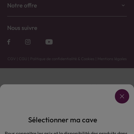
Notre offre
Nous suivre
CGV
|
CGU
|
Politique de confidentialité & Cookies
|
Mentions légales
Vente uniquement en caves. Contactez votre caviste pour plus de renseignements.
Les prix et promotions affichés peuvent varier selon le point de vente.
L'ABUS D'ALCOOL EST DANGEREUX POUR LA SANTÉ, À CONSOMMER AVEC MODÉRATION.
Sélectionner ma cave
Pour connaitre les prix et la disponibilité des produits dans