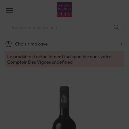
Aller
au
contenu
Chercher
Choisir ma cave
Le produit est actuellement indisponible dans votre
Comptoir Des Vignes
undefined