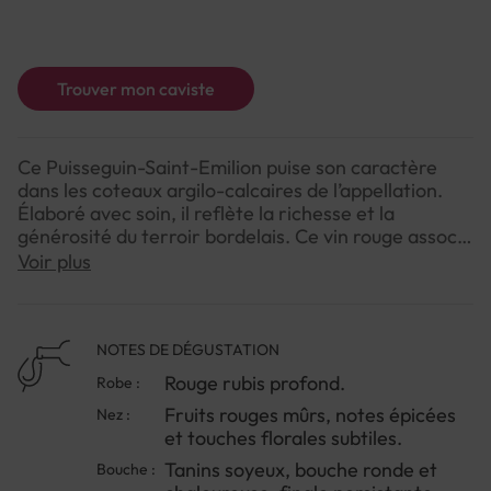
Trouver mon caviste
Ce Puisseguin-Saint-Emilion puise son caractère
dans les coteaux argilo-calcaires de l’appellation.
Élaboré avec soin, il reflète la richesse et la
générosité du terroir bordelais. Ce vin rouge associe
intensité aromatique et douceur tannique, offrant
Voir plus
un parfait équilibre entre puissance et finesse, idéal
pour accompagner vos moments de dégustation.
NOTES DE DÉGUSTATION
NOTE DE DÉGUSTATION
Rouge rubis profond.
Robe :
Couleur : Rouge rubis profond.
Fruits rouges mûrs, notes épicées
Nez :
Arômes : Fruits rouges mûrs, notes épicées et
et touches florales subtiles.
touches florales subtiles.
Saveurs : Tanins soyeux, bouche ronde et
Tanins soyeux, bouche ronde et
Bouche :
chaleureuse, finale persistante.