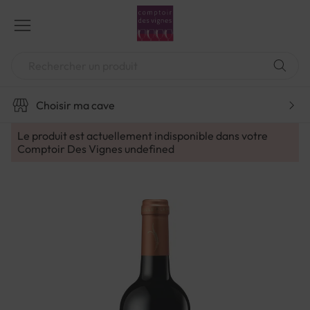
Aller
au
contenu
Chercher
Choisir ma cave
Le produit est actuellement indisponible dans votre
Comptoir Des Vignes
undefined