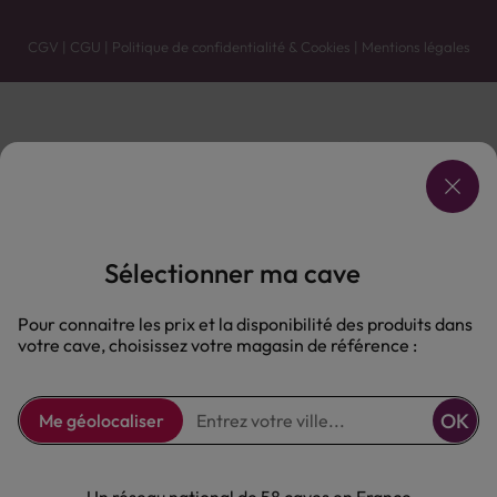
CGV
|
CGU
|
Politique de confidentialité & Cookies
|
Mentions légales
Vente uniquement en caves. Contactez votre caviste pour plus de renseignements.
Les prix et promotions affichés peuvent varier selon le point de vente.
L'ABUS D'ALCOOL EST DANGEREUX POUR LA SANTÉ, À CONSOMMER AVEC MODÉRATION.
Sélectionner ma cave
Pour connaitre les prix et la disponibilité des produits dans
votre cave, choisissez votre magasin de référence :
OK
Me géolocaliser