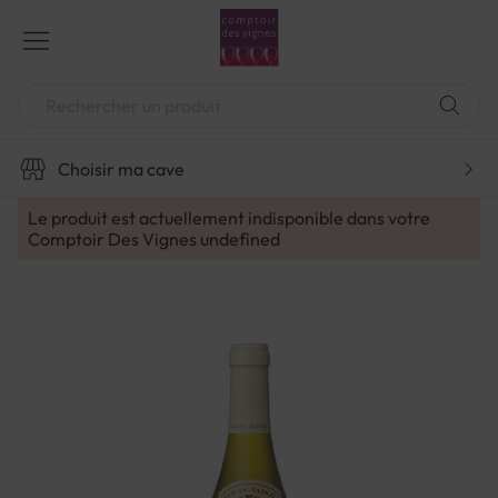
Aller
au
contenu
Chercher
Choisir ma cave
Le produit est actuellement indisponible dans votre
Comptoir Des Vignes
undefined