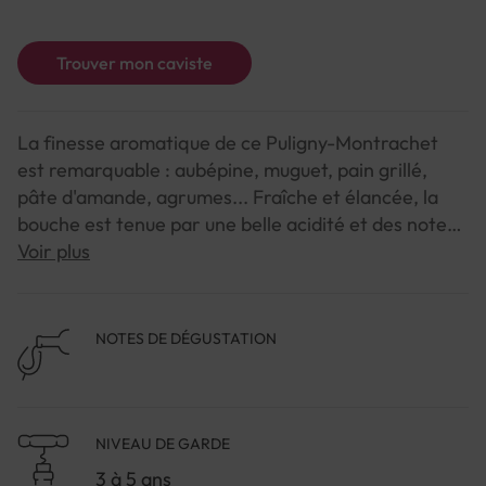
Trouver mon caviste
La finesse aromatique de ce Puligny-Montrachet
est remarquable : aubépine, muguet, pain grillé,
pâte d'amande, agrumes... Fraîche et élancée, la
bouche est tenue par une belle acidité et des notes
minérales et boisées. Une superbe longueur qui
Voir plus
rappelle que nous sommes sur les plus beaux
terroirs de Bourgogne.
NOTES DE DÉGUSTATION
NIVEAU DE GARDE
3 à 5 ans