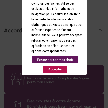
Comptoir des Vignes utilise des
cookies et des informations de
navigation pour assurer la fiabilité et
la sécurité du site, réaliser des
statistiques de visites ainsi que pour
Accords Mets & Vins
offrir une expérience d'achat
individualisée. Vous pouvez accepter,
refuser ou en savoir plus sur ces
opérations en sélectionnant les
options correspondantes.
Personnaliser mes choix
Accepter
58 caves en France
Retrouvez le réseau Comptoir des Vignes
partout en France !
Des cavistes à votre écoute
Bénéficiez de conseils sur-mesure et repartez