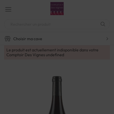
Aller
au
contenu
Chercher
Choisir ma cave
Le produit est actuellement indisponible dans votre
Comptoir Des Vignes
undefined