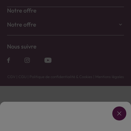
Notre offre
Notre offre
Nous suivre
CGV
|
CGU
|
Politique de confidentialité & Cookies
|
Mentions légales
Vente uniquement en caves. Contactez votre caviste pour plus de renseignements.
Les prix et promotions affichés peuvent varier selon le point de vente.
L'ABUS D'ALCOOL EST DANGEREUX POUR LA SANTÉ, À CONSOMMER AVEC MODÉRATION.