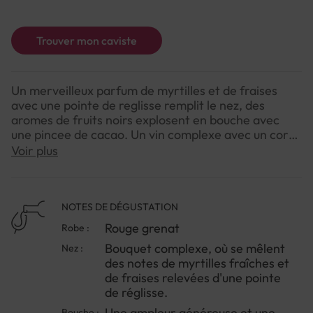
Trouver mon caviste
Un merveilleux parfum de myrtilles et de fraises
avec une pointe de reglisse remplit le nez, des
aromes de fruits noirs explosent en bouche avec
une pincee de cacao. Un vin complexe avec un corps
plein qui convainc par une longue finale.
Voir plus
NOTES DE DÉGUSTATION
Rouge grenat
Robe :
Bouquet complexe, où se mêlent
Nez :
des notes de myrtilles fraîches et
de fraises relevées d'une pointe
de réglisse.
Une ampleur généreuse et une
Bouche :