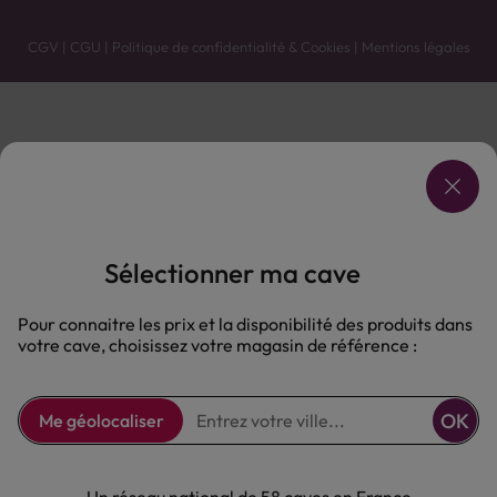
CGV
|
CGU
|
Politique de confidentialité & Cookies
|
Mentions légales
Vente uniquement en caves. Contactez votre caviste pour plus de renseignements.
Les prix et promotions affichés peuvent varier selon le point de vente.
L'ABUS D'ALCOOL EST DANGEREUX POUR LA SANTÉ, À CONSOMMER AVEC MODÉRATION.
Sélectionner ma cave
Pour connaitre les prix et la disponibilité des produits dans
votre cave, choisissez votre magasin de référence :
OK
Me géolocaliser