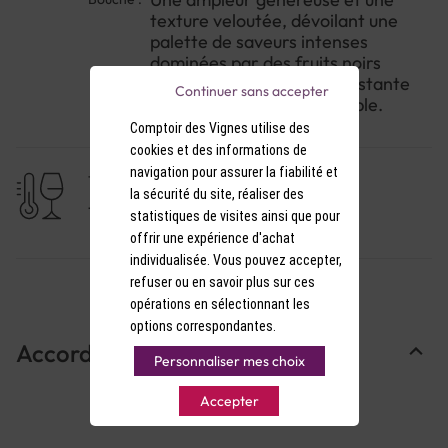
texture veloutée, dévoilant une
palette de saveurs intenses
dominées par des fruits noirs
chocolatés. La finale persistante
Continuer sans accepter
laisse un souvenir inoubliable.
Comptoir des Vignes utilise des
cookies et des informations de
navigation pour assurer la fiabilité et
TEMPÉRATURE DE SERVICE
la sécurité du site, réaliser des
17-18°C
statistiques de visites ainsi que pour
offrir une expérience d'achat
individualisée. Vous pouvez accepter,
refuser ou en savoir plus sur ces
opérations en sélectionnant les
options correspondantes.
Accords Mets & Vins
Personnaliser mes choix
Accepter