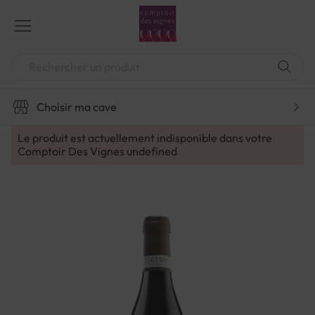
Aller
au
contenu
Chercher
Choisir ma cave
Le produit est actuellement indisponible dans votre
Comptoir Des Vignes
undefined