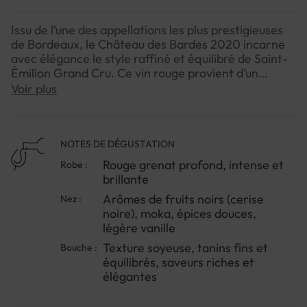
Issu de l’une des appellations les plus prestigieuses
de Bordeaux, le Château des Bardes 2020 incarne
avec élégance le style raffiné et équilibré de Saint-
Émilion Grand Cru. Ce vin rouge provient d’un
terroir exceptionnel, un plateau calcaire où les
Voir plus
vignes bénéficient d’une hydratation idéale,
donnant naissance à des raisins concentrés et
expressifs.Sous la houlette passionnée du vigneron
Marc Milhade, la viticulture respectueuse de
NOTES DE DÉGUSTATION
l’environnement contribue à révéler un vin à la fois
Rouge grenat profond, intense et
Robe :
puissant et soyeux, marqué par des arômes
brillante
chaleureux de cerise noire, de moka et d’épices
Arômes de fruits noirs (cerise
Nez :
douces. La bouche dévoile des tanins fins et une
noire), moka, épices douces,
délicate note vanillée qui séduiront les amateurs de
légère vanille
vins à la fois riches et accessibles.Parfait pour un
repas convivial, ce grand cru s’accordera
Texture soyeuse, tanins fins et
Bouche :
merveilleusement bien avec une viande rouge
équilibrés, saveurs riches et
grillée ou un plat en sauce. Pour apprécier
élégantes
pleinement ses nuances, servez-le légèrement
carafé à 16-18°C.