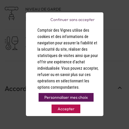
NIVEAU DE GARDE
5 à 10 ans
Continuer sans accepter
Comptoir des Vignes utilise des
cookies et des informations de
TEMPÉRATURE DE SERVICE
navigation pour assurer la fiabilité et
17-18°C
la sécurité du site, réaliser des
statistiques de visites ainsi que pour
offrir une expérience d'achat
individualisée. Vous pouvez accepter,
refuser ou en savoir plus sur ces
opérations en sélectionnant les
Accords Mets & Vins
options correspondantes.
Personnaliser mes choix
Accepter