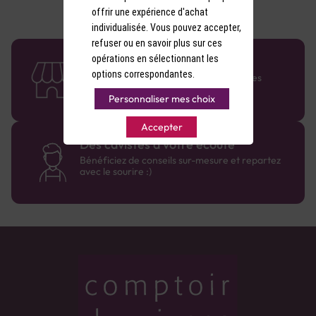
offrir une expérience d'achat
individualisée. Vous pouvez accepter,
refuser ou en savoir plus sur ces
opérations en sélectionnant les
58 caves en France
options correspondantes.
Retrouvez le réseau Comptoir des Vignes
partout en France !
Personnaliser mes choix
Accepter
Des cavistes à votre écoute
Bénéficiez de conseils sur-mesure et repartez
avec le sourire :)