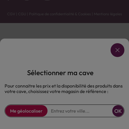
CGV
|
CGU
|
Politique de confidentialité & Cookies
|
Mentions légales
Vente uniquement en caves. Contactez votre caviste pour plus de renseignements.
Les prix et promotions affichés peuvent varier selon le point de vente.
L'ABUS D'ALCOOL EST DANGEREUX POUR LA SANTÉ, À CONSOMMER AVEC MODÉRATION.
Sélectionner ma cave
Pour connaitre les prix et la disponibilité des produits dans
votre cave, choisissez votre magasin de référence :
OK
Me géolocaliser