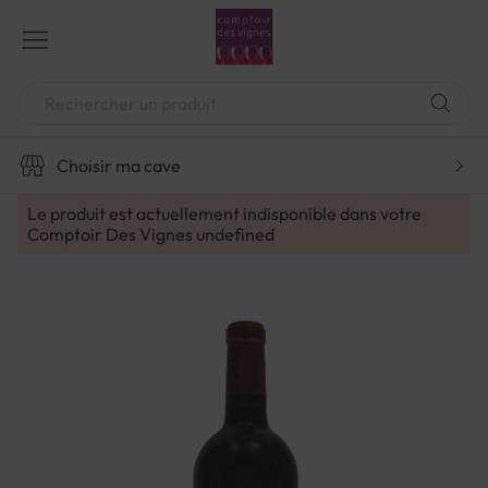
Aller
au
contenu
Chercher
Choisir ma cave
Le produit est actuellement indisponible dans votre
Comptoir Des Vignes
undefined