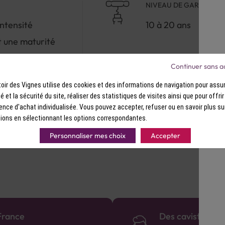
NIVEAU DE GARDE
intensité
10 à 20 ans
et une maturité
Continuer sans a
ure
ir des Vignes utilise des cookies et des informations de navigation pour assur
ité et la sécurité du site, réaliser des statistiques de visites ainsi que pour offri
ence d'achat individualisée. Vous pouvez accepter, refuser ou en savoir plus su
ions en sélectionnant les options correspondantes.
Personnaliser mes choix
Accepter
France
Des cavistes à v