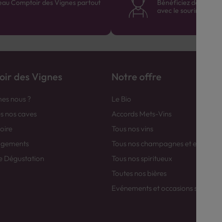
eau Comptoir des Vignes partout
Bénéficiez de consei
avec le sourire :)
ir des Vignes
Notre offre
es nous ?
Le Bio
es nos caves
Accords Mets-Vins
toire
Tous nos vins
agements
Tous nos champagnes et efferver
e Dégustation
Tous nos spiritueux
Toutes nos bières
Evénements et occasions spéciale