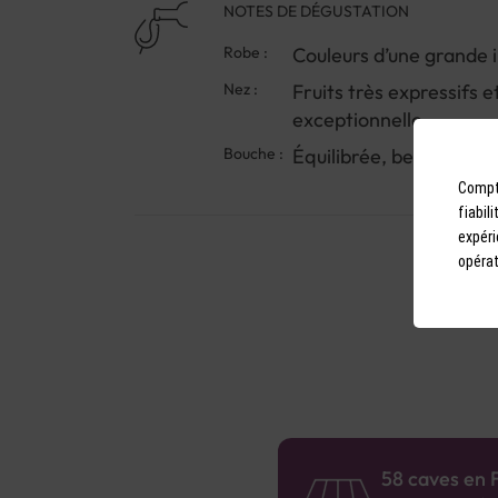
NOTES DE DÉGUSTATION
Robe :
Couleurs d’une grande 
Nez :
Fruits très expressifs 
exceptionnelle
Bouche :
Équilibrée, belle struct
Compto
fiabil
expéri
opérat
58 caves en 