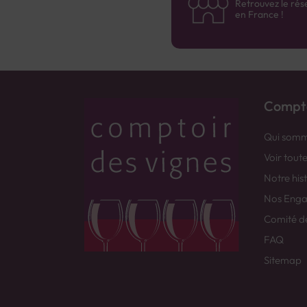
Retrouvez le rés
en France !
Compto
Qui somm
Voir tout
Notre his
Nos Eng
Comité d
FAQ
Sitemap