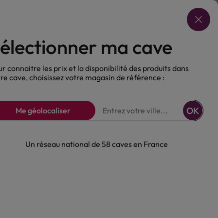
Choisir ma cave
électionner ma cave
ux
Nos Bières
Sans alcool
r connaitre les prix et la disponibilité des produits dans
re cave, choisissez votre magasin de référence :
OK
Me géolocaliser
Un réseau national de 58 caves en France
en Rouge