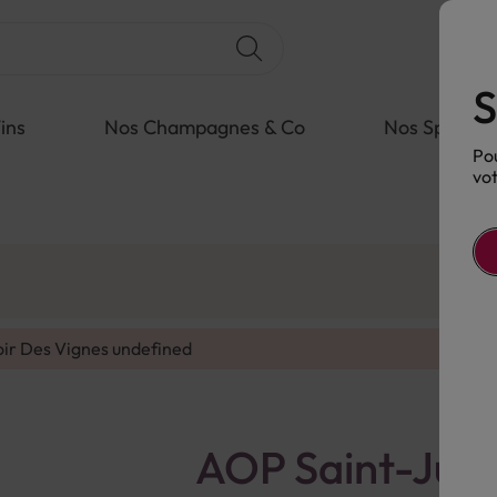
S
ins
Nos Champagnes & Co
Nos Spiritue
Pou
vot
oir Des Vignes
undefined
AOP Saint-Juli