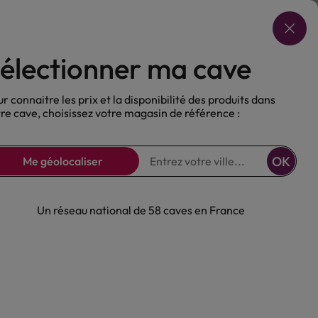
Choisir ma cave
électionner ma cave
ux
Nos Bières
Sans alcool
r connaitre les prix et la disponibilité des produits dans
re cave, choisissez votre magasin de référence :
OK
Me géolocaliser
Un réseau national de 58 caves en France
 Blanc Château