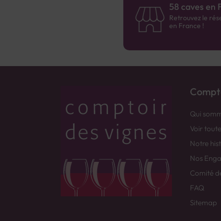
58 caves en 
Retrouvez le rés
en France !
Compto
Qui somm
Voir tout
Notre his
Nos Eng
Comité d
FAQ
Sitemap