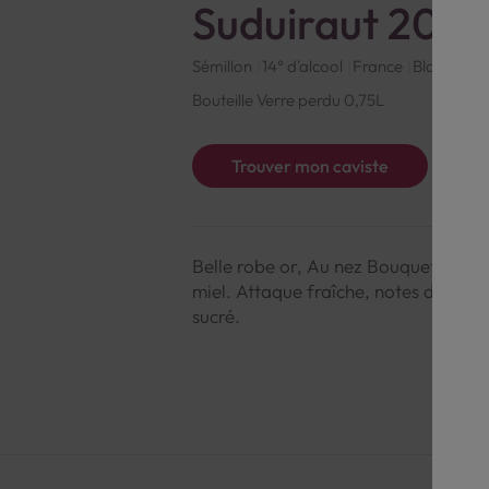
Suduiraut 200
Sémillon
14° d'alcool
France
Blanc
Bor
Bouteille Verre perdu 0,75L
Trouver mon caviste
Belle robe or, Au nez Bouquet intens
miel. Attaque fraîche, notes d'agrume
sucré.