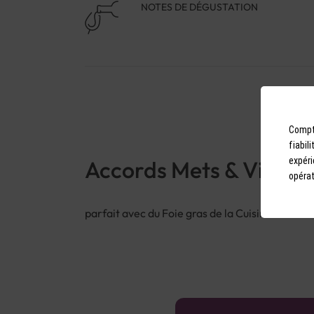
NOTES DE DÉGUSTATION
Compto
fiabil
expéri
Accords Mets & Vins
opérat
parfait avec du Foie gras de la Cuisine du mon