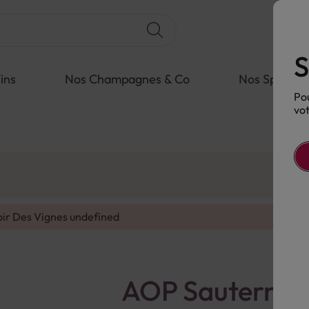
S
ins
Nos Champagnes & Co
Nos Spiritue
Pou
vot
oir Des Vignes
undefined
AOP Sauternes