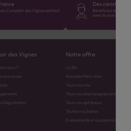
France
Des cavistes à v
eau Comptoir des Vignes partout
Bénéficiez de consei
avec le sourire :)
ir des Vignes
Notre offre
es nous ?
Le Bio
es nos caves
Accords Mets-Vins
toire
Tous nos vins
agements
Tous nos champagnes et efferver
e Dégustation
Tous nos spiritueux
Toutes nos bières
Evénements et occasions spéciale