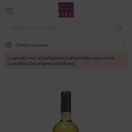
Aller
au
contenu
Chercher
Choisir ma cave
Le produit est actuellement indisponible dans votre
Comptoir Des Vignes
undefined