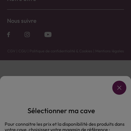
Nous suivre
CGV
|
CGU
|
Politique de confidentialité & Cookies
|
Mentions légales
Vente uniquement en caves. Contactez votre caviste pour plus de renseignements.
Les prix et promotions affichés peuvent varier selon le point de vente.
L'ABUS D'ALCOOL EST DANGEREUX POUR LA SANTÉ, À CONSOMMER AVEC MODÉRATION.
Sélectionner ma cave
Pour connaitre les prix et la disponibilité des produits dans
votre cave, choisissez votre magasin de référence :