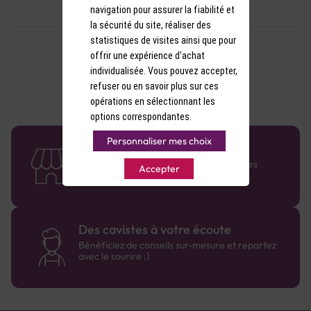
navigation pour assurer la fiabilité et
la sécurité du site, réaliser des
statistiques de visites ainsi que pour
offrir une expérience d'achat
individualisée. Vous pouvez accepter,
refuser ou en savoir plus sur ces
opérations en sélectionnant les
options correspondantes.
Personnaliser mes choix
58 caves en France
Retrouvez le réseau Comptoir des Vignes
Accepter
partout en France !
Des cavistes à votre écoute
Bénéficiez de conseils sur-mesure et repartez
avec le sourire :)