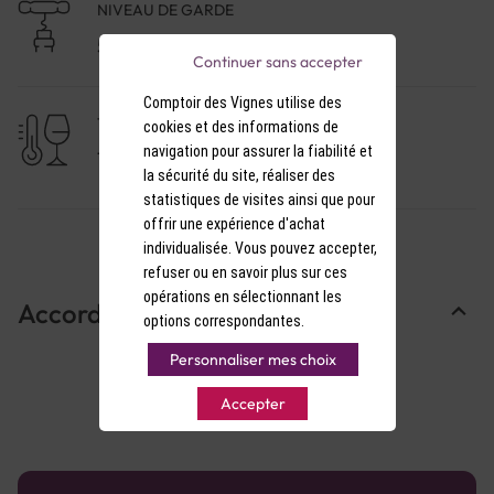
NIVEAU DE GARDE
5 à 10 ans
Continuer sans accepter
Comptoir des Vignes utilise des
TEMPÉRATURE DE SERVICE
cookies et des informations de
navigation pour assurer la fiabilité et
17-18°C
la sécurité du site, réaliser des
statistiques de visites ainsi que pour
offrir une expérience d'achat
individualisée. Vous pouvez accepter,
refuser ou en savoir plus sur ces
opérations en sélectionnant les
Accords Mets & Vins
options correspondantes.
Personnaliser mes choix
Accepter