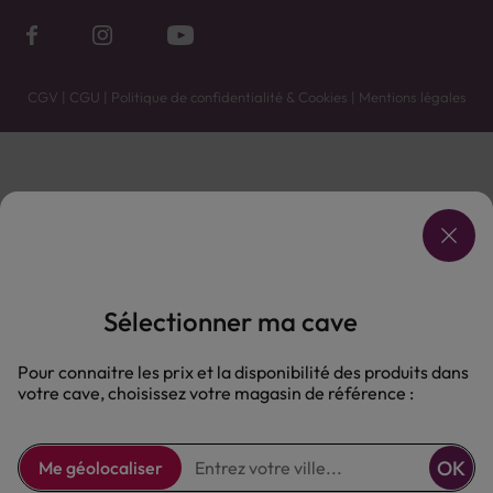
CGV
|
CGU
|
Politique de confidentialité & Cookies
|
Mentions légales
Vente uniquement en caves. Contactez votre caviste pour plus de renseignements.
Les prix et promotions affichés peuvent varier selon le point de vente.
L'ABUS D'ALCOOL EST DANGEREUX POUR LA SANTÉ, À CONSOMMER AVEC MODÉRATION.
Sélectionner ma cave
Pour connaitre les prix et la disponibilité des produits dans
votre cave, choisissez votre magasin de référence :
OK
Me géolocaliser