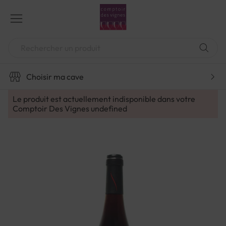
Aller
au
contenu
Chercher
Choisir ma cave
Le produit est actuellement indisponible dans votre
Comptoir Des Vignes
undefined