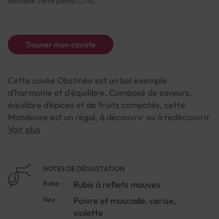
Bouteille Verre perdu 0,75L
Trouver mon caviste
Cette cuvée Obstinée est un bel exemple
d'harmonie et d'équilibre. Composé de saveurs,
équilibre d’épices et de fruits compotés, cette
Mondeuse est un régal, à découvrir ou à redécouvrir
!
Voir plus
Robe : Rubis à reflets mauves
NOTES DE DÉGUSTATION
Nez : Poivre et muscade, cerise, violette
Robe :
Rubis à reflets mauves
Bouche : Fraîche, légère, épicée (framboise poivrée)
Nez :
Poivre et muscade, cerise,
violette