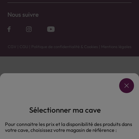
Nous suivre
CGV
|
CGU
|
Politique de confidentialité & Cookies
|
Mentions légales
Vente uniquement en caves. Contactez votre caviste pour plus de renseignements.
Les prix et promotions affichés peuvent varier selon le point de vente.
L'ABUS D'ALCOOL EST DANGEREUX POUR LA SANTÉ, À CONSOMMER AVEC MODÉRATION.
Sélectionner ma cave
Pour connaitre les prix et la disponibilité des produits dans
votre cave, choisissez votre magasin de référence :