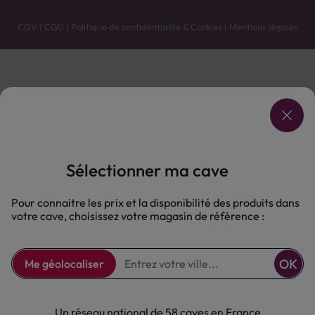
CGV
|
CGU
|
Politique de confidentialité & Cookies
|
Mentions légales
Vente uniquement en caves. Contactez votre caviste pour plus de renseignements.
Les prix et promotions affichés peuvent varier selon le point de vente.
L'ABUS D'ALCOOL EST DANGEREUX POUR LA SANTÉ, À CONSOMMER AVEC MODÉRATION.
Sélectionner ma cave
Pour connaitre les prix et la disponibilité des produits dans
votre cave, choisissez votre magasin de référence :
OK
Me géolocaliser
Un réseau national de 58 caves en France