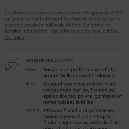
Le Château Mazane nous offre un Vacqueyras 2022
qui incarne parfaitement l'authenticité de ce terroir
d'exception de la vallée du Rhône. Ce domaine
familial, converti à l'agriculture biologique, cultive
ses vignes avec un respect profond de
Voir plus
l'environnement, donnant naissance à des vins d'une
belle pureté.Ce rouge révèle toute la générosité du
climat méditerranéen et la richesse des sols argilo-
calcaires de l'appellation. Il séduit par son équilibre
NOTES DE DÉGUSTATION
harmonieux entre puissance et finesse, offrant une
Rouge rubis profond aux reflets
Robe :
expression authentique du terroir vacqueyrois. Sa
grenat, belle intensité colorante
personnalité affirmée en fait un compagnon idéal
Bouquet complexe mêlant fruits
Nez :
pour vos soirées conviviales ou vos repas en
rouges mûrs (cerise, framboise),
famille.Vous découvrirez un vin de caractère qui
épices douces (poivre, garrigue) et
saura révéler ses arômes après une ouverture une
notes boisées subtiles
heure avant le service, permettant à ses notes
complexes de s'épanouir pleinement dans votre
Attaque franche et généreuse,
Bouche :
verre.
tanins soyeux et bien intégrés,
finale longue aux accents de fruits
noirs et d'herbes de Provence