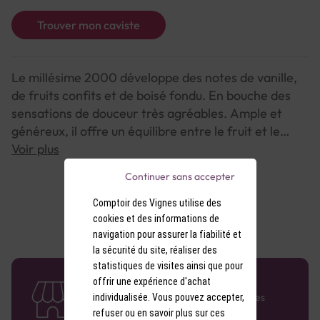
Trouver mon caviste
Le millésime 2000 développe des notes de vanille,
de fruits confits et de boisé fondu. En bouche des
sensations de douceur très agréables. Ample et
généreux, il offre un équilibre entre le fruit et le
boisé évolué. Les plus grands amateurs lui vouent
Voir plus
une admiration incomparable... La qualité Laubade,
Continuer sans accepter
c'est unique !
Comptoir des Vignes utilise des
cookies et des informations de
navigation pour assurer la fiabilité et
la sécurité du site, réaliser des
statistiques de visites ainsi que pour
58 caves en France
offrir une expérience d'achat
Retrouvez le réseau Comptoir des Vignes
individualisée. Vous pouvez accepter,
partout en France !
refuser ou en savoir plus sur ces