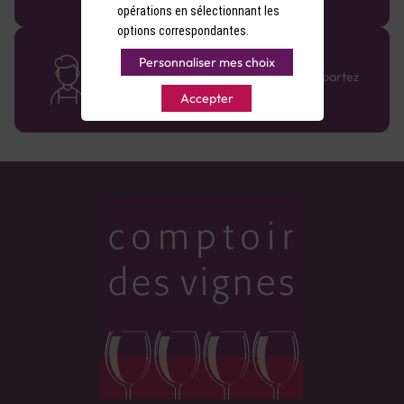
opérations en sélectionnant les
options correspondantes.
Des cavistes à votre écoute
Personnaliser mes choix
Bénéficiez de conseils sur-mesure et repartez
avec le sourire :)
Accepter