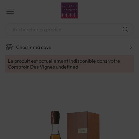
Aller
au
contenu
Chercher
Choisir ma cave
Le produit est actuellement indisponible dans votre
Comptoir Des Vignes
undefined