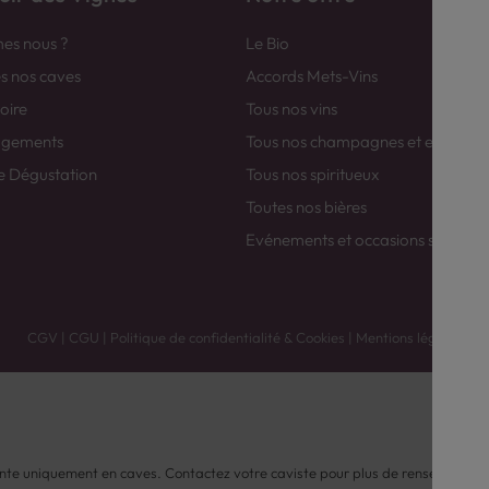
es nous ?
Le Bio
es nos caves
Accords Mets-Vins
toire
Tous nos vins
agements
Tous nos champagnes et efferver
e Dégustation
Tous nos spiritueux
Toutes nos bières
Evénements et occasions spéciale
CGV
|
CGU
|
Politique de confidentialité & Cookies
|
Mentions légales
nte uniquement en caves. Contactez votre caviste pour plus de renseignemen