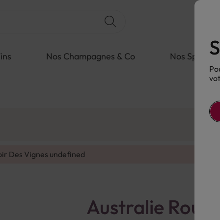
S
ins
Nos Champagnes & Co
Nos Spiritue
Pou
vot
oir Des Vignes
undefined
Australie Roug