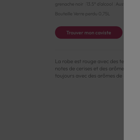
grenache noir
13.5° d'alcool
Australie
R
Bouteille Verre perdu 0,75L
Trouver mon caviste
La robe est rouge avec des teintes p
notes de cerises et des arômes herba
toujours avec des arômes de cerise. D