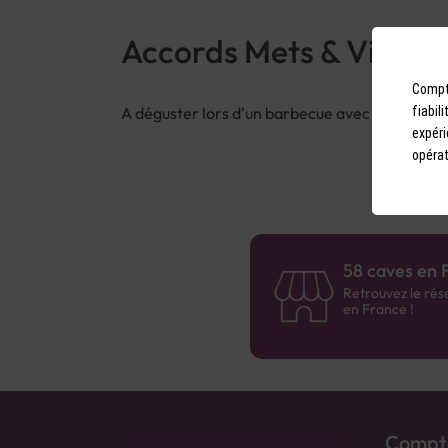
Accords Mets & Vins
Compto
A déguster lors d'un barbecue avec des broche
fiabil
expéri
opérat
58 caves en 
Retrouvez le rés
en France !
Compto