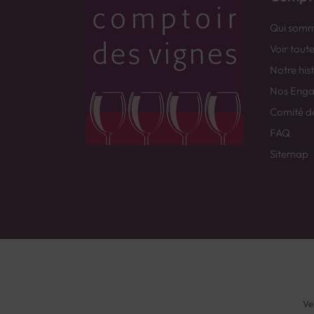
Qui somm
Voir tout
Notre his
Nos Eng
Comité d
FAQ
Sitemap
Ve