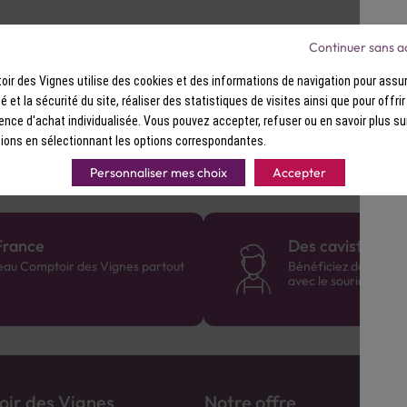
Continuer sans a
ir des Vignes utilise des cookies et des informations de navigation pour assur
ttes de boeuf au poivre rose et tomates cerises.
ité et la sécurité du site, réaliser des statistiques de visites ainsi que pour offri
ence d'achat individualisée. Vous pouvez accepter, refuser ou en savoir plus su
ions en sélectionnant les options correspondantes.
Personnaliser mes choix
Accepter
France
Des cavistes à v
eau Comptoir des Vignes partout
Bénéficiez de consei
avec le sourire :)
ir des Vignes
Notre offre