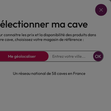
Choisir ma cave
électionner ma cave
ux
Nos Bières
Sans alcool
r connaitre les prix et la disponibilité des produits dans
re cave, choisissez votre magasin de référence :
OK
Me géolocaliser
Un réseau national de 58 caves en France
e Old Bush Vine