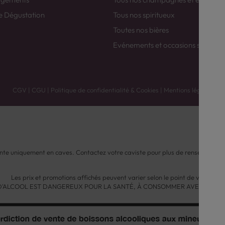
e Dégustation
Tous nos spiritueux
Toutes nos bières
Evénements et occasions spéciale
CGV
|
CGU
|
Politique de confidentialité & Cookies
|
Mentions légales
nte uniquement en caves. Contactez votre caviste pour plus de renseignemen
Les prix et promotions affichés peuvent varier selon le point de vente.
 D'ALCOOL EST DANGEREUX POUR LA SANTÉ, À CONSOMMER AVEC MODÉ