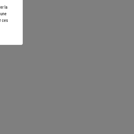
er la
annique des poids lourds de 1911 à
r une
tique a été repris pour souligner et
r ces
ish de cette bière blonde
otre écoute
ls sur-mesure et repartez
Nous suivre
scents