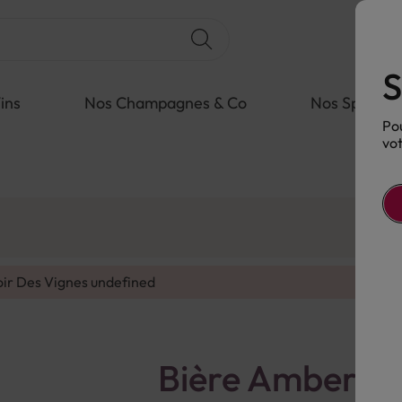
S
ins
Nos Champagnes & Co
Nos Spiritue
Pou
vot
oir Des Vignes
undefined
Bière Amber Al