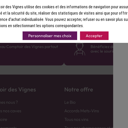
s'installe longuement en bouche. " Bombardier " est le surnom du boxeur
ir des Vignes utilise des cookies et des informations de navigation pour assur
Billy Wells, champion du monde brit
ité et la sécurité du site, réaliser des statistiques de visites ainsi que pour offri
1919. Le nom de cette figure embléma
ence d'achat individualisée. Vous pouvez accepter, refuser ou en savoir plus su
illuster le caractère fort et bien Brit
ions en sélectionnant les options correspondantes.
Personnaliser mes choix
Accepter
France
Des cavistes à v
eau Comptoir des Vignes partout
Bénéficiez de consei
avec le sourire :)
ir des Vignes
Notre offre
es nous ?
Le Bio
es nos caves
Accords Mets-Vins
toire
Tous nos vins
agements
Tous nos champagnes et efferver