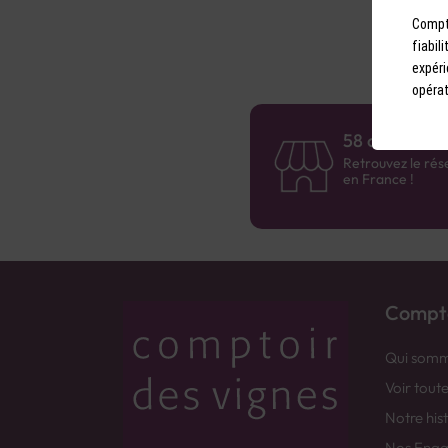
Compto
fiabil
expéri
opérat
58 caves en 
Retrouvez le rés
en France !
Compto
Qui somm
Voir tout
Notre his
Nos Eng