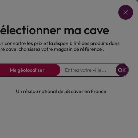
Choisir ma cave
électionner ma cave
ux
Nos Bières
Sans alcool
r connaitre les prix et la disponibilité des produits dans
re cave, choisissez votre magasin de référence :
OK
Me géolocaliser
Un réseau national de 58 caves en France
e Wells