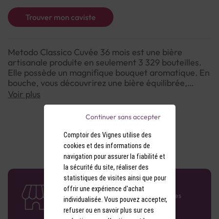
Trouver mon caviste
Metodo Classico Cuvée 36 mois est une bière
artisanale produite en seulement 3 329 bouteilles.
Elle possède un magnifique bouquet aromatique. En
bouche, vous découvrirez une bière équilibrée,
légère, avec une belle acidité minérale. Elle
Voir plus
s'accordera très bien avec de la viande d'agneau ou
des fruits de mer.
Continuer sans accepter
Comptoir des Vignes utilise des
cookies et des informations de
navigation pour assurer la fiabilité et
la sécurité du site, réaliser des
statistiques de visites ainsi que pour
58 caves en France
offrir une expérience d'achat
Retrouvez le réseau Comptoir des Vignes
individualisée. Vous pouvez accepter,
partout en France !
refuser ou en savoir plus sur ces