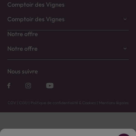
Comptoir des Vignes
Comptoir des Vignes
Notre offre
Notre offre
Nous suivre
CGV
|
CGU
|
Politique de confidentialité & Cookies
|
Mentions légales
Vente uniquement en caves. Contactez votre caviste pour plus de renseignements.