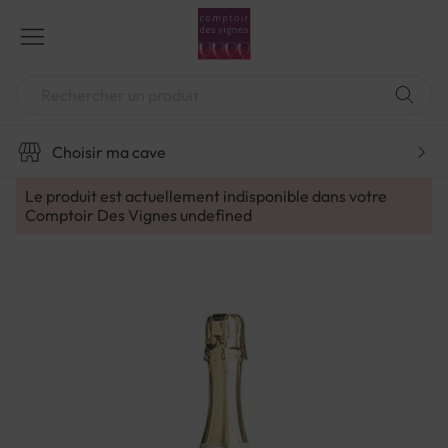
Aller
au
contenu
Chercher
Choisir ma cave
Le produit est actuellement indisponible dans votre
Comptoir Des Vignes
undefined