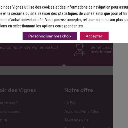
Ormado Belgian Pale Ale est une biè
robe blonde et aux arômes de fruits 
ir des Vignes utilise des cookies et des informations de navigation pour assur
sucrée et a une belle rondeur en bou
ité et la sécurité du site, réaliser des statistiques de visites ainsi que pour offri
ence d'achat individualisée. Vous pouvez accepter, refuser ou en savoir plus su
Ormado Ambree est une bière ambré
ions en sélectionnant les options correspondantes.
ambrée et aux arômes de fruits secs 
sucrée et a une belle complexité en 
Personnaliser mes choix
Accepter
France
Des cavistes à v
Chacune de ces bières est brassée av
eau Comptoir des Vignes partout
Bénéficiez de consei
l'agriculture biologique. Elles sont t
avec le sourire :)
ce qui leur donne un goût plus frais 
Ce coffret est idéal pour les amateu
découvrir de nouvelles saveurs. Il e
cadeau pour les fêtes de fin d'année
ir des Vignes
Notre offre
es nous ?
Le Bio
es nos caves
Accords Mets-Vins
toire
Tous nos vins