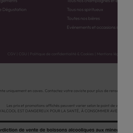
agements
Tous nos champagnes et efferver
e Dégustation
Tous nos spiritueux
Toutes nos bières
Evénements et occasions spéciale
CGV
|
CGU
|
Politique de confidentialité & Cookies
|
Mentions légales
nte uniquement en caves. Contactez votre caviste pour plus de renseignemen
Les prix et promotions affichés peuvent varier selon le point de vente.
 D'ALCOOL EST DANGEREUX POUR LA SANTÉ, À CONSOMMER AVEC MODÉ