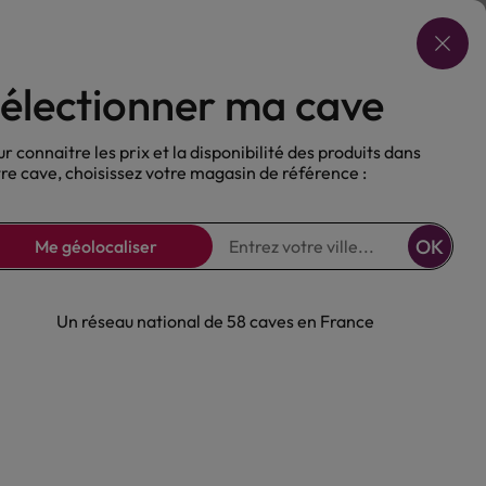
Choisir ma cave
électionner ma cave
ux
Nos Bières
Sans alcool
r connaitre les prix et la disponibilité des produits dans
re cave, choisissez votre magasin de référence :
OK
Me géolocaliser
Un réseau national de 58 caves en France
s Unis (Ormado