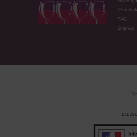
Nos Eng
Comité d
FAQ
Sitemap
Ve
L'ABUS