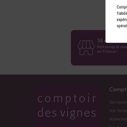
Compto
fiabil
expéri
opérat
58 caves en 
Retrouvez le rés
en France !
Compto
Qui somm
Voir tout
Notre his