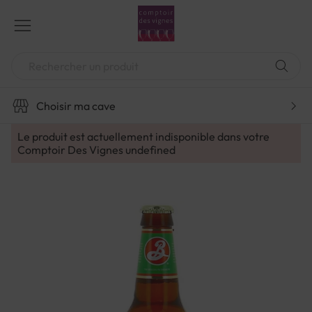
Aller
au
contenu
Chercher
Choisir ma cave
Le produit est actuellement indisponible dans votre
Comptoir Des Vignes
undefined