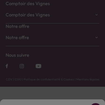
Comptoir des Vignes
Comptoir des Vignes
Notre offre
Notre offre
Nous suivre
CGV
|
CGU
|
Politique de confidentialité & Cookies
|
Mentions légales
Vente uniquement en caves. Contactez votre caviste pour plus de renseignements.