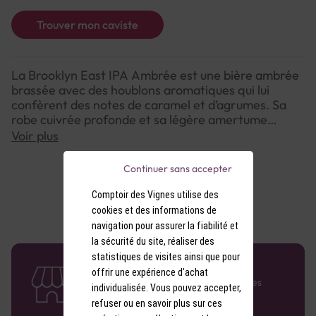
Trouver mon caviste
La Brooklyn East IPA Ambrée est une bière ambrée
brassée avec des houblons aromatiques qui lui
confèrent des notes de caramel et d’agrumes. Sa
robe cuivrée profonde et sa légère amertume
offrent une dégustation chaleureuse et équilibrée.
Voir plus
Une bière au caractère affirmé, idéale pour les
amateurs de saveurs riches.
Continuer sans accepter
Comptoir des Vignes utilise des
cookies et des informations de
navigation pour assurer la fiabilité et
la sécurité du site, réaliser des
statistiques de visites ainsi que pour
58 caves en France
offrir une expérience d'achat
Retrouvez le réseau Comptoir des Vignes
individualisée. Vous pouvez accepter,
partout en France !
refuser ou en savoir plus sur ces