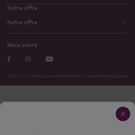
Notre offre
Notre offre
Nous suivre
CGV
|
CGU
|
Politique de confidentialité & Cookies
|
Mentions légales
Vente uniquement en caves. Contactez votre caviste pour plus de renseignements.
Les prix et promotions affichés peuvent varier selon le point de vente.
L'ABUS D'ALCOOL EST DANGEREUX POUR LA SANTÉ, À CONSOMMER AVEC MODÉRATION.