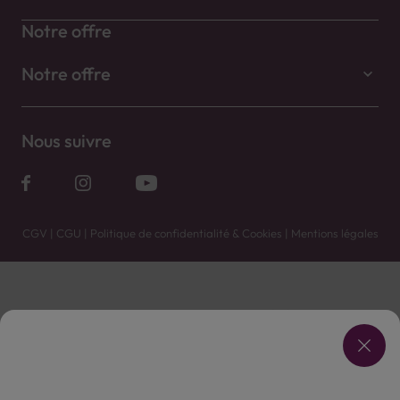
Notre offre
Notre offre
Nous suivre
CGV
|
CGU
|
Politique de confidentialité & Cookies
|
Mentions légales
Vente uniquement en caves. Contactez votre caviste pour plus de renseignements.
Les prix et promotions affichés peuvent varier selon le point de vente.
L'ABUS D'ALCOOL EST DANGEREUX POUR LA SANTÉ, À CONSOMMER AVEC MODÉRATION.