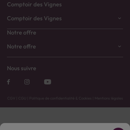
Comptoir des Vignes
Comptoir des Vignes
Notre offre
Notre offre
Nous suivre
CGV
|
CGU
|
Politique de confidentialité & Cookies
|
Mentions légales
Vente uniquement en caves. Contactez votre caviste pour plus de renseignements.