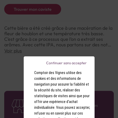
Trouver mon caviste
Cette bière a été créé grâce à une macération de la
fleur de houblon et une température très basse.
C’est grâce à ce processus que l’on a extrait ses
arômes. Avec cette IPA, nous partons sur des notes
florales, exotiques, avec une légère amertume.
Voir plus
Continuer sans accepter
Comptoir des Vignes utilise des
cookies et des informations de
navigation pour assurer la fiabilité et
la sécurité du site, réaliser des
statistiques de visites ainsi que pour
58 caves en France
offrir une expérience d'achat
Retrouvez le réseau Comptoir des Vignes
individualisée. Vous pouvez accepter,
partout en France !
refuser ou en savoir plus sur ces