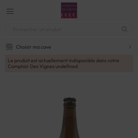
Aller
au
contenu
Chercher
Choisir ma cave
Le produit est actuellement indisponible dans votre
Comptoir Des Vignes
undefined