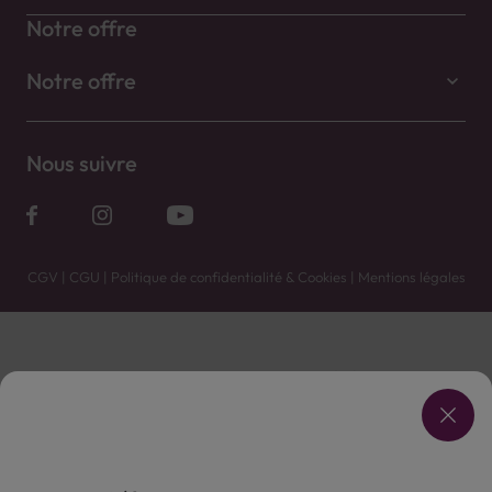
Notre offre
Notre offre
Nous suivre
CGV
|
CGU
|
Politique de confidentialité & Cookies
|
Mentions légales
Vente uniquement en caves. Contactez votre caviste pour plus de renseignements.
Les prix et promotions affichés peuvent varier selon le point de vente.
L'ABUS D'ALCOOL EST DANGEREUX POUR LA SANTÉ, À CONSOMMER AVEC MODÉRATION.