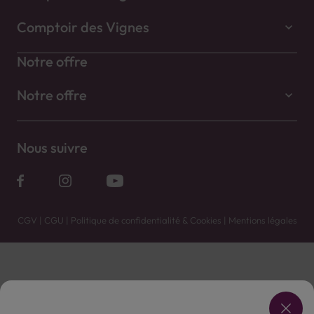
Comptoir des Vignes
Notre offre
Notre offre
Nous suivre
CGV
|
CGU
|
Politique de confidentialité & Cookies
|
Mentions légales
Vente uniquement en caves. Contactez votre caviste pour plus de renseignements.
Les prix et promotions affichés peuvent varier selon le point de vente.