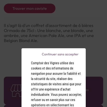
Trouver mon caviste
Il s'agit là d'un coffret d'assortiment de 6 bières
Ormado de 75cl : Une blanche, une blonde, une
ambrée, une American Pale Ale, une IPA et une
Belgian Blond Ale.
Continuer sans accepter
Comptoir des Vignes utilise des
cookies et des informations de
navigation pour assurer la fiabilité et
la sécurité du site, réaliser des
58 caves en France
statistiques de visites ainsi que pour
offrir une expérience d'achat
Retrouvez le réseau Comptoir des Vignes
partout en France !
individualisée. Vous pouvez accepter,
refuser ou en savoir plus sur ces
opérations en sélectionnant les