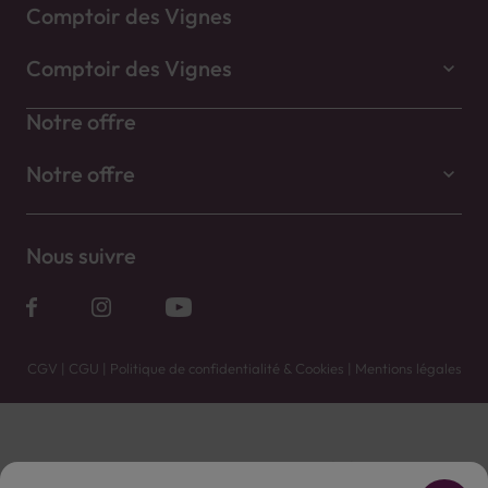
Comptoir des Vignes
Comptoir des Vignes
Notre offre
Notre offre
Nous suivre
CGV
|
CGU
|
Politique de confidentialité & Cookies
|
Mentions légales
Vente uniquement en caves. Contactez votre caviste pour plus de renseignements.