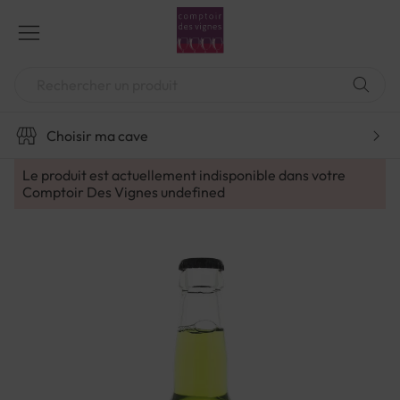
Aller
au
contenu
Chercher
Choisir ma cave
Le produit est actuellement indisponible dans votre
Comptoir Des Vignes
undefined