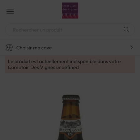
Aller
au
contenu
Chercher
Choisir ma cave
Le produit est actuellement indisponible dans votre
Comptoir Des Vignes
undefined