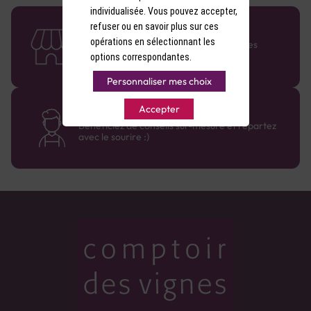
individualisée. Vous pouvez accepter,
refuser ou en savoir plus sur ces
58 caves en France
opérations en sélectionnant les
Retrouvez le réseau Comptoir des Vignes
partout en France !
options correspondantes.
Personnaliser mes choix
Des cavistes à votre écoute
Accepter
Bénéficiez de conseils sur-mesure et repartez
avec le sourire :)