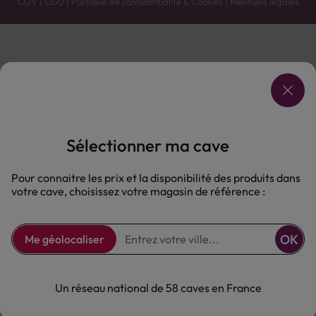
CGV
|
CGU
|
Politique de confidentialité & Cookies
|
Mentions légales
Vente uniquement en caves. Contactez votre caviste pour plus de renseignements.
Les prix et promotions affichés peuvent varier selon le point de vente.
L'ABUS D'ALCOOL EST DANGEREUX POUR LA SANTÉ, À CONSOMMER AVEC MODÉRATION.
Sélectionner ma cave
Pour connaitre les prix et la disponibilité des produits dans
votre cave, choisissez votre magasin de référence :
OK
Me géolocaliser
Un réseau national de 58 caves en France