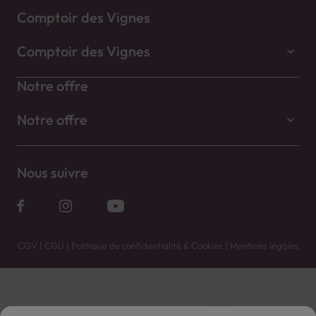
Comptoir des Vignes
Comptoir des Vignes
Notre offre
Notre offre
Nous suivre
CGV
|
CGU
|
Politique de confidentialité & Cookies
|
Mentions légales
Vente uniquement en caves. Contactez votre caviste pour plus de renseignements.