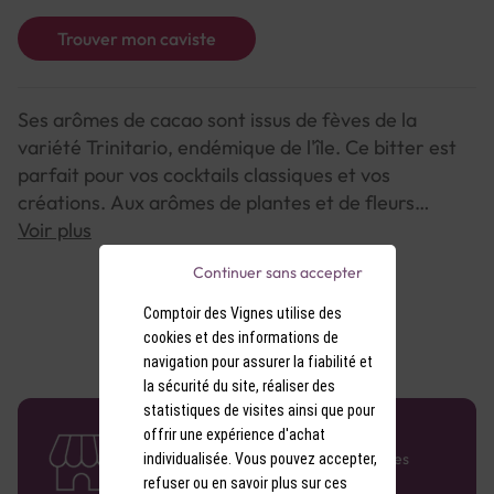
Trouver mon caviste
Ses arômes de cacao sont issus de fèves de la
variété Trinitario, endémique de l'île. Ce bitter est
parfait pour vos cocktails classiques et vos
créations. Aux arômes de plantes et de fleurs
s'ajoutent des saveurs de cacao amer et de
Voir plus
noisette, pour un twist gourmand.
Continuer sans accepter
Comptoir des Vignes utilise des
cookies et des informations de
navigation pour assurer la fiabilité et
la sécurité du site, réaliser des
statistiques de visites ainsi que pour
58 caves en France
offrir une expérience d'achat
Retrouvez le réseau Comptoir des Vignes
individualisée. Vous pouvez accepter,
partout en France !
refuser ou en savoir plus sur ces