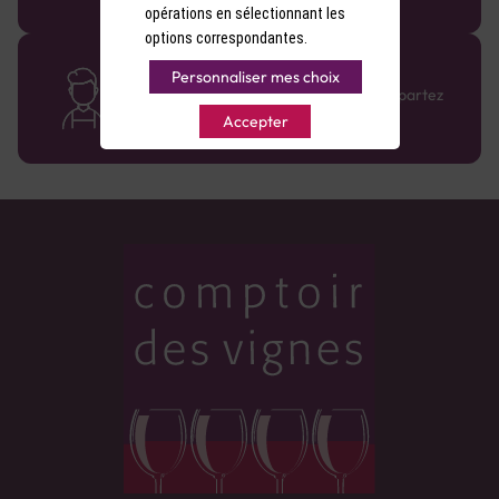
opérations en sélectionnant les
options correspondantes.
Des cavistes à votre écoute
Personnaliser mes choix
Bénéficiez de conseils sur-mesure et repartez
avec le sourire :)
Accepter