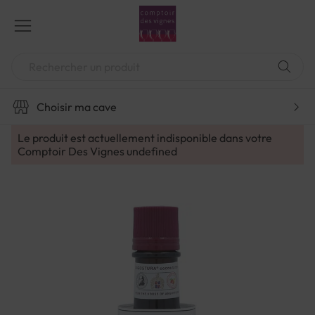
Aller
au
contenu
Chercher
Choisir ma cave
Le produit est actuellement indisponible dans votre
Comptoir Des Vignes
undefined