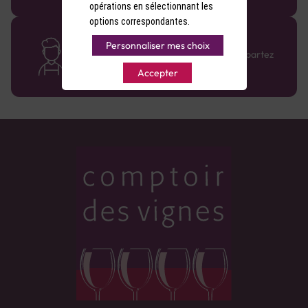
opérations en sélectionnant les
options correspondantes.
Des cavistes à votre écoute
Personnaliser mes choix
Bénéficiez de conseils sur-mesure et repartez
avec le sourire :)
Accepter