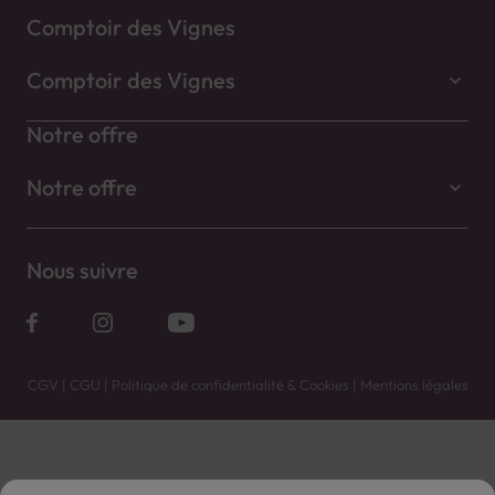
Comptoir des Vignes
Comptoir des Vignes
Notre offre
Notre offre
Nous suivre
CGV
|
CGU
|
Politique de confidentialité & Cookies
|
Mentions légales
Vente uniquement en caves. Contactez votre caviste pour plus de renseignements.