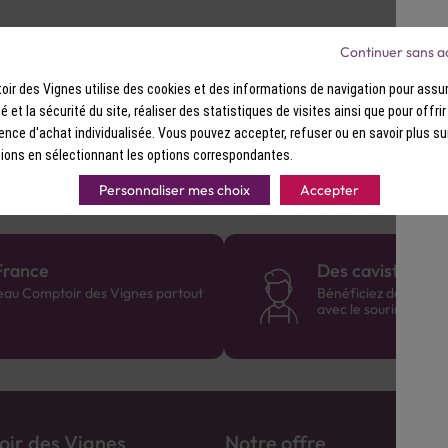
Continuer sans a
ir des Vignes utilise des cookies et des informations de navigation pour assur
une expérience japonaise authentique.
ité et la sécurité du site, réaliser des statistiques de visites ainsi que pour offri
ence d'achat individualisée. Vous pouvez accepter, refuser ou en savoir plus su
ions en sélectionnant les options correspondantes.
Personnaliser mes choix
Accepter
France
Des cavistes à v
eau Comptoir des Vignes partout
Bénéficiez de consei
avec le sourire :)
ir des Vignes
Notre offre