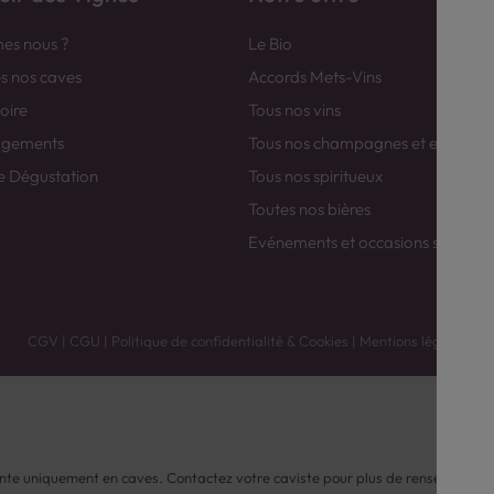
es nous ?
Le Bio
es nos caves
Accords Mets-Vins
toire
Tous nos vins
agements
Tous nos champagnes et efferver
e Dégustation
Tous nos spiritueux
Toutes nos bières
Evénements et occasions spéciale
CGV
|
CGU
|
Politique de confidentialité & Cookies
|
Mentions légales
nte uniquement en caves. Contactez votre caviste pour plus de renseignemen