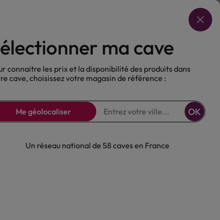
Choisir ma cave
électionner ma cave
ux
Nos Bières
Sans alcool
r connaitre les prix et la disponibilité des produits dans
re cave, choisissez votre magasin de référence :
OK
Me géolocaliser
Un réseau national de 58 caves en France
 Akashi 40°