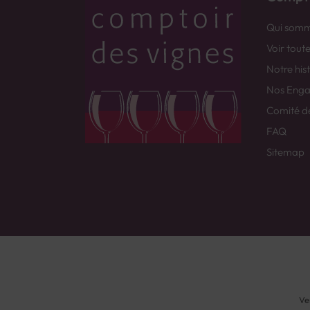
Qui somm
Voir tout
Notre his
Nos Eng
Comité d
FAQ
Sitemap
Ve