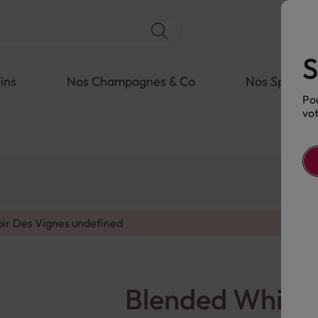
S
ins
Nos Champagnes & Co
Nos Spiritue
Pou
vot
oir Des Vignes
undefined
Blended Whisky