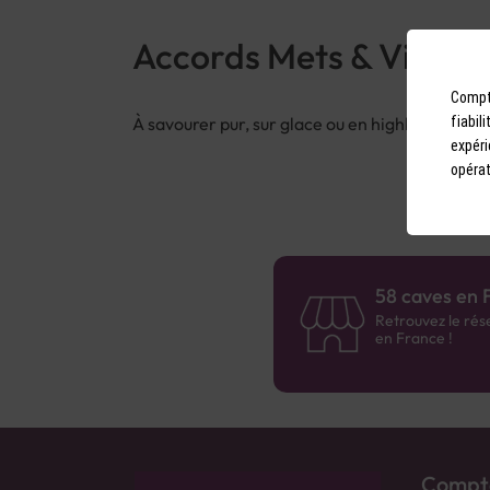
Accords Mets & Vins
Compto
À savourer pur, sur glace ou en highball pour 
fiabil
expéri
opérat
58 caves en 
Retrouvez le rés
en France !
Compto