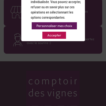
individualisée. Vous pouvez accepter,
58 caves en France
refuser ou en savoir plus sur ces
Retrouvez le réseau Comptoir des Vignes
opérations en sélectionnant les
partout en France !
options correspondantes.
Personnaliser mes choix
Des cavistes à votre écoute
Accepter
Bénéficiez de conseils sur-mesure et repartez
avec le sourire :)