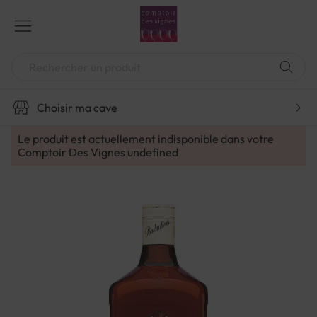
Aller
au
contenu
Chercher
Choisir ma cave
Le produit est actuellement indisponible dans votre
Comptoir Des Vignes
undefined