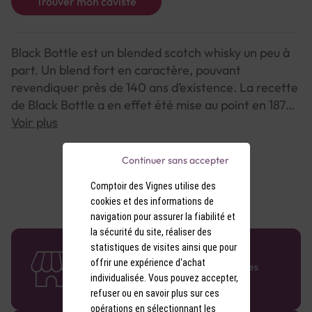
Trouver mon caviste
Black Bottle est un blended scotch whisky un peu à
part. Un blend fort en caractère, pouvant
revendiquer près de 140 ans d’existence. La recette
de Black Bottle a en effet été mise au point en 1879
par les trois frères Graham, marchands de thé à
Voir plus
Aberdeen. Il s’agit d’un assemblage de pas moins
de… 27 whiskies écossais ! Une véritable source
Continuer sans accepter
d’inspiration pour Ian MacMillan, master blender de
Comptoir des Vignes utilise des
Burn Stewart Distillers, qui a recréé ce blended
cookies et des informations de
scotch whisky à la signature unique.
navigation pour assurer la fiabilité et
la sécurité du site, réaliser des
statistiques de visites ainsi que pour
58 caves en France
offrir une expérience d'achat
Retrouvez le réseau Comptoir des Vignes
partout en France !
individualisée. Vous pouvez accepter,
refuser ou en savoir plus sur ces
opérations en sélectionnant les