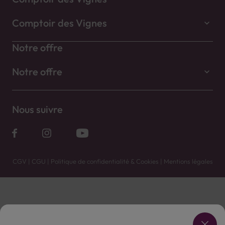
Comptoir des Vignes
Notre offre
Notre offre
Nous suivre
CGV
|
CGU
|
Politique de confidentialité & Cookies
|
Mentions légales
Vente uniquement en caves. Contactez votre caviste pour plus de renseignements.