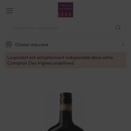
Aller
au
contenu
Chercher
Choisir ma cave
Le produit est actuellement indisponible dans votre
Comptoir Des Vignes
undefined