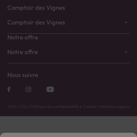
Comptoir des Vignes
Comptoir des Vignes
Notre offre
Notre offre
Nous suivre
CGV
|
CGU
|
Politique de confidentialité & Cookies
|
Mentions légales
Vente uniquement en caves. Contactez votre caviste pour plus de renseignements.