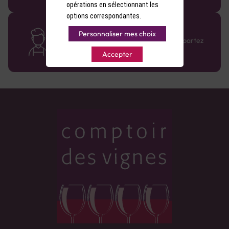
opérations en sélectionnant les
options correspondantes.
Des cavistes à votre écoute
Personnaliser mes choix
Bénéficiez de conseils sur-mesure et repartez
avec le sourire :)
Accepter