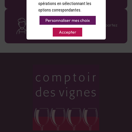
opérations en sélectionnant les
options correspondantes.
Des cavistes à votre écoute
Personnaliser mes choix
Bénéficiez de conseils sur-mesure et repartez
avec le sourire :)
Accepter