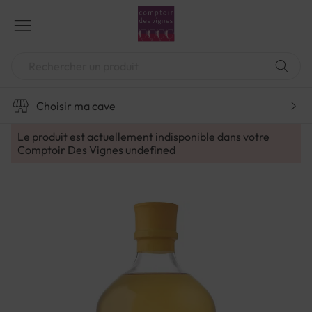
Aller
au
contenu
Chercher
Choisir ma cave
Le produit est actuellement indisponible dans votre
Comptoir Des Vignes
undefined