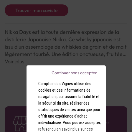
Trouver mon caviste
Nikka Days est la toute dernière expression de la
distillerie Japonaise Nikka. Ce whisky japonais est
issu d'un assemblage de whiskies de grain et de malt
légèrement tourbé. Une édition onctueuse, fruitée,
marquée par de jolies notes florales. Un whisky à
Voir plus
déguster aussi bien pur, sur glace qu’en highball.
Continuer sans accepter
Comptoir des Vignes utilise des
cookies et des informations de
navigation pour assurer la fiabilité et
la sécurité du site, réaliser des
statistiques de visites ainsi que pour
58 caves en France
offrir une expérience d'achat
Retrouvez le réseau Comptoir des Vignes
individualisée. Vous pouvez accepter,
partout en France !
refuser ou en savoir plus sur ces