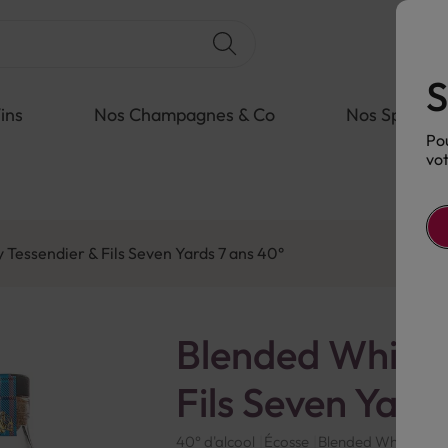
S
ins
Nos Champagnes & Co
Nos Spiritue
Pou
vot
 Tessendier & Fils Seven Yards 7 ans 40°
Blended Whisky
Fils Seven Yard
40° d'alcool
Écosse
Blended Whisky