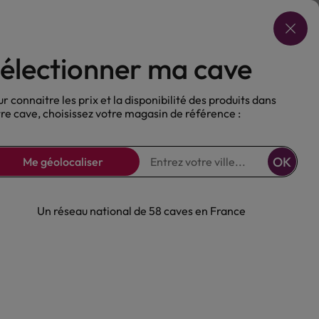
Choisir ma cave
électionner ma cave
ux
Nos Bières
Sans alcool
r connaitre les prix et la disponibilité des produits dans
re cave, choisissez votre magasin de référence :
OK
Me géolocaliser
Un réseau national de 58 caves en France
 Tessendier &
s 7 ans 40°