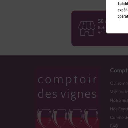
fiabil
expéri
opérat
58 caves en 
Retrouvez le rés
en France !
Compto
Qui somm
Voir tout
Notre his
Nos Eng
Comité d
FAQ