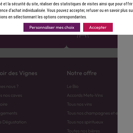
notes de céréales, de miel, de pêche 
ité et la sécurité du site, réaliser des statistiques de visites ainsi que pour offri
bouche est décrite comme ronde, on
ence d'achat individualisée. Vous pouvez accepter, refuser ou en savoir plus su
finale douce et persistante.
ions en sélectionnant les options correspondantes.
France
Des cavistes à v
Personnaliser mes choix
Accepter
eau Comptoir des Vignes partout
Bénéficiez de consei
avec le sourire :)
ir des Vignes
Notre offre
es nous ?
Le Bio
es nos caves
Accords Mets-Vins
toire
Tous nos vins
agements
Tous nos champagnes et efferver
e Dégustation
Tous nos spiritueux
Toutes nos bières