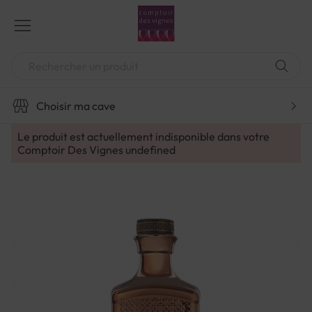
Aller
au
contenu
Chercher
Choisir ma cave
Le produit est actuellement indisponible dans votre
Comptoir Des Vignes
undefined