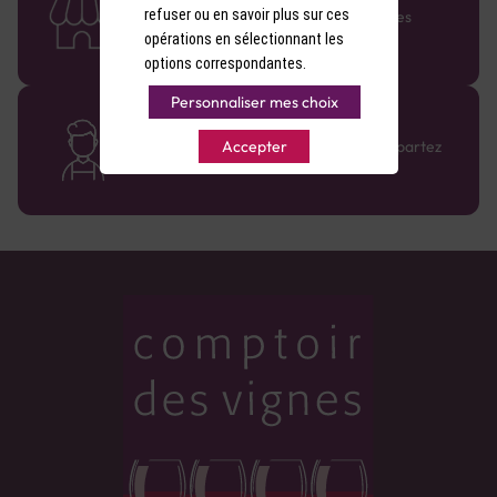
refuser ou en savoir plus sur ces
Retrouvez le réseau Comptoir des Vignes
partout en France !
opérations en sélectionnant les
options correspondantes.
Personnaliser mes choix
Des cavistes à votre écoute
Bénéficiez de conseils sur-mesure et repartez
Accepter
avec le sourire :)