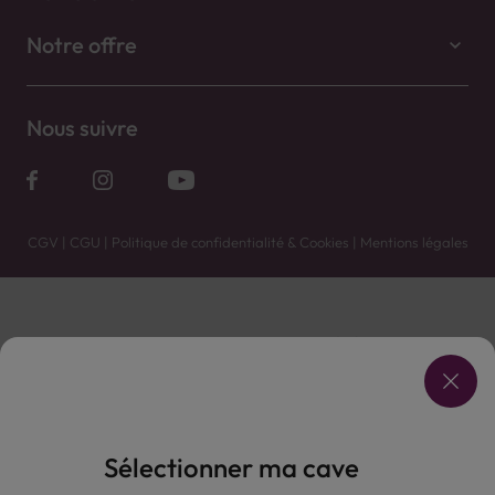
Notre offre
Nous suivre
CGV
|
CGU
|
Politique de confidentialité & Cookies
|
Mentions légales
Vente uniquement en caves. Contactez votre caviste pour plus de renseignements.
Les prix et promotions affichés peuvent varier selon le point de vente.
L'ABUS D'ALCOOL EST DANGEREUX POUR LA SANTÉ, À CONSOMMER AVEC MODÉRATION.
Sélectionner ma cave