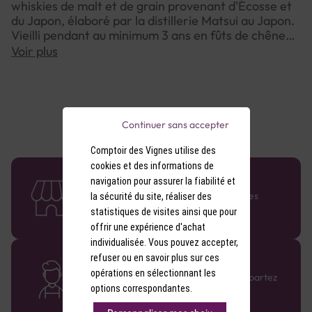
whiskies de malt et de grain provenant d'Écosse et
du Japon, élaboré par la distillerie Matsui au Japon.
Vieilli pendant au minimum 3 ans en fûts de chêne
blanc toastés, ce whisky révèle un profil aromatique
Voir plus
complexe et élégant.
Nez: Élégant et équilibré, avec des notes de fruits
secs, de vanille, de miel et d'épices douces.
Continuer sans accepter
Bouche: Ronde et onctueuse, avec des saveurs de
fruits mûrs, de céréales grillées, de noix et d'épices.
Comptoir des Vignes utilise des
cookies et des informations de
58 caves en France
Finale: Longue et persistante, sur des notes boisées
navigation pour assurer la fiabilité et
et légèrement fumées.
Retrouvez le réseau Comptoir des Vignes
la sécurité du site, réaliser des
partout en France !
statistiques de visites ainsi que pour
offrir une expérience d'achat
individualisée. Vous pouvez accepter,
refuser ou en savoir plus sur ces
Des cavistes à votre écoute
opérations en sélectionnant les
Bénéficiez de conseils sur-mesure et repartez
avec le sourire :)
options correspondantes.