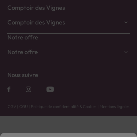
Comptoir des Vignes
Comptoir des Vignes
Notre offre
Notre offre
Nous suivre
CGV
|
CGU
|
Politique de confidentialité & Cookies
|
Mentions légales
Vente uniquement en caves. Contactez votre caviste pour plus de renseignements.