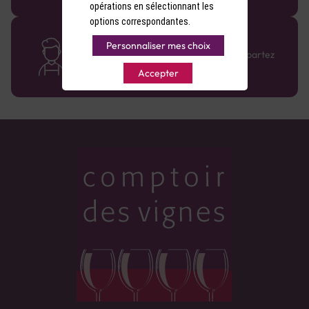
opérations en sélectionnant les
options correspondantes.
Des cavistes à votre écoute
Personnaliser mes choix
Bénéficiez de conseils sur-mesure et repartez
avec le sourire :)
Accepter