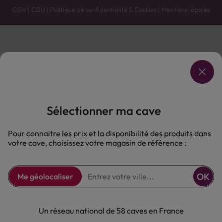
CGV
|
CGU
|
Politique de confidentialité & Cookies
|
Mentions légales
Vente uniquement en caves. Contactez votre caviste pour plus de renseignements.
Les prix et promotions affichés peuvent varier selon le point de vente.
L'ABUS D'ALCOOL EST DANGEREUX POUR LA SANTÉ, À CONSOMMER AVEC MODÉRATION.
Sélectionner ma cave
Pour connaitre les prix et la disponibilité des produits dans
votre cave, choisissez votre magasin de référence :
OK
Me géolocaliser
Un réseau national de 58 caves en France
29.50 €