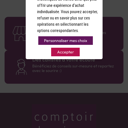
de savourer chaque note qui se révèle
offrir une expérience d'achat
progressivement.
individualisée. Vous pouvez accepter,
refuser ou en savoir plus sur ces
opérations en sélectionnant les
58 caves en France
options correspondantes.
Retrouvez le réseau Comptoir des Vignes
partout en France !
Personnaliser mes choix
Accepter
Des cavistes à votre écoute
Bénéficiez de conseils sur-mesure et repartez
avec le sourire :)