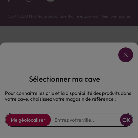
CGV
|
CGU
|
Politique de confidentialité & Cookies
|
Mentions légales
Vente uniquement en caves. Contactez votre caviste pour plus de renseignements.
Les prix et promotions affichés peuvent varier selon le point de vente.
L'ABUS D'ALCOOL EST DANGEREUX POUR LA SANTÉ, À CONSOMMER AVEC MODÉRATION.
Sélectionner ma cave
Pour connaitre les prix et la disponibilité des produits dans
votre cave, choisissez votre magasin de référence :
OK
Me géolocaliser