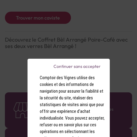
Trouver mon caviste
Découvrez le Coffret Bèl Arrangé Poire-Café avec
ses deux verres Bèl Arrangé !
Continuer sans accepter
Comptoir des Vignes utilise des
cookies et des informations de
navigation pour assurer la fiabilité et
la sécurité du site, réaliser des
58 caves en France
statistiques de visites ainsi que pour
Retrouvez le réseau Comptoir des Vignes
offrir une expérience d'achat
partout en France !
individualisée. Vous pouvez accepter,
refuser ou en savoir plus sur ces
opérations en sélectionnant les