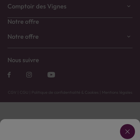
Comptoir des Vignes
Notre offre
Notre offre
Nous suivre
CGV
|
CGU
|
Politique de confidentialité & Cookies
|
Mentions légales
Vente uniquement en caves. Contactez votre caviste pour plus de renseignements.
Les prix et promotions affichés peuvent varier selon le point de vente.
L'ABUS D'ALCOOL EST DANGEREUX POUR LA SANTÉ, À CONSOMMER AVEC MODÉRATION.