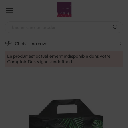
Aller
au
contenu
Chercher
Choisir ma cave
Le produit est actuellement indisponible dans votre
Comptoir Des Vignes
undefined