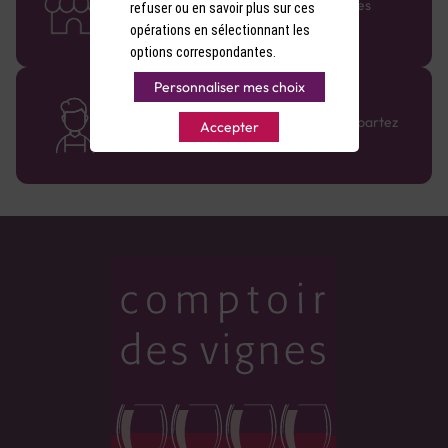
Retrouvez le réseau Comptoir des Vignes
refuser ou en savoir plus sur ces
partout en France !
opérations en sélectionnant les
options correspondantes.
Personnaliser mes choix
Des cavistes à votre écoute
Bénéficiez de conseils sur-mesure et repartez
Accepter
avec le sourire :)