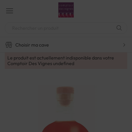
Aller
au
contenu
Chercher
Choisir ma cave
Le produit est actuellement indisponible dans votre
Comptoir Des Vignes
undefined