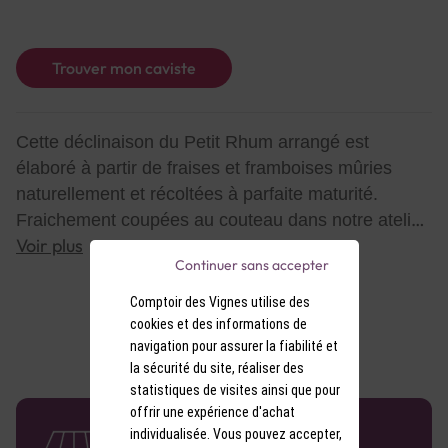
Trouver mon caviste
Cette déclinaison du Petit Rhum arrangé est
élaboré à partir de fraises et framboises mûries
naturellement et récoltées à parfaite maturité.
Fraichement coupées au couteau dans notre atelier
Voir plus
artisanal et immédiatement mis en bouteille à la
Continuer sans accepter
main dans un rhum agricole AOC de Martinique
Comptoir des Vignes utilise des
cookies et des informations de
navigation pour assurer la fiabilité et
la sécurité du site, réaliser des
statistiques de visites ainsi que pour
offrir une expérience d'achat
58 caves en France
individualisée. Vous pouvez accepter,