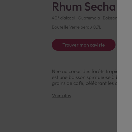
Rhum Secha de 
40° d'alcool
Guatemala
Boisson spirit
Bouteille Verre perdu 0,7L
Trouver mon caviste
Née au coeur des forêts tropicales d
est une boisson spiritueuse à base 
grains de café, célébrant les arômes
Voir plus
NOTE DE DÉGUSTATION
Couleur : Brun profond aux reflets 
Arômes : Café torréfié, cacao, vanil
Saveurs : Douce et gourmande, sur le
et une touche épicée.