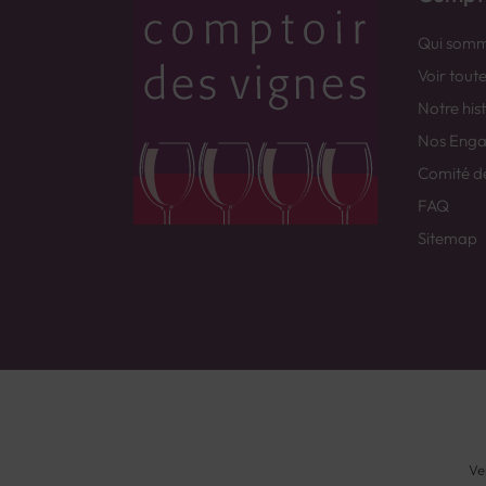
Qui somm
Voir tout
Notre his
Nos Eng
Comité d
FAQ
Sitemap
Ve