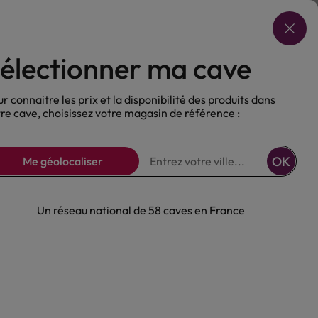
Choisir ma cave
électionner ma cave
ux
Nos Bières
Sans alcool
r connaitre les prix et la disponibilité des produits dans
re cave, choisissez votre magasin de référence :
OK
Me géolocaliser
Un réseau national de 58 caves en France
euse à base de