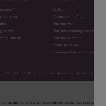
es nous ?
Le Bio
es nos caves
Accords Mets-Vins
toire
Tous nos vins
agements
Tous nos champagnes et efferver
e Dégustation
Tous nos spiritueux
Toutes nos bières
Evénements et occasions spéciale
CGV
|
CGU
|
Politique de confidentialité & Cookies
|
Mentions légales
nte uniquement en caves. Contactez votre caviste pour plus de renseignemen