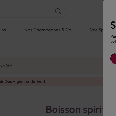
S
ins
Nos Champagnes & Co
Nos Spiritue
Pou
vot
lva 40°
oir Des Vignes
undefined
Boisson spiritu