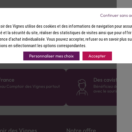
Continuer sans a
ir des Vignes utilise des cookies et des informations de navigation pour assur
n lente pour souligner ses notes torréfiées.
ité et la sécurité du site, réaliser des statistiques de visites ainsi que pour offri
ence d'achat individualisée. Vous pouvez accepter, refuser ou en savoir plus su
ions en sélectionnant les options correspondantes.
Personnaliser mes choix
Accepter
France
Des cavistes à v
eau Comptoir des Vignes partout
Bénéficiez de consei
avec le sourire :)
ir des Vignes
Notre offre