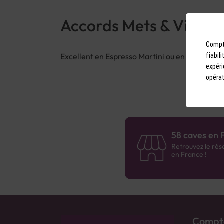
Accords Mets & Vins
Compto
Excellent en Espresso Martini ou en dégustatio
fiabil
expéri
opérat
58 caves en 
Retrouvez le rés
en France !
Compto