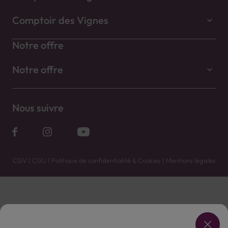
Comptoir des Vignes
Notre offre
Notre offre
Nous suivre
CGV
|
CGU
|
Politique de confidentialité & Cookies
|
Mentions légales
Vente uniquement en caves. Contactez votre caviste pour plus de renseignements.
Les prix et promotions affichés peuvent varier selon le point de vente.