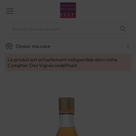
Aller
au
contenu
Chercher
Choisir ma cave
Le produit est actuellement indisponible dans votre
Comptoir Des Vignes
undefined