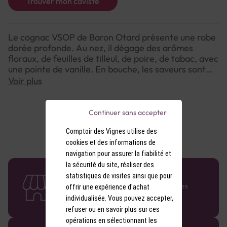
Trouver mon caviste
Le cognac VSOP de Baron Otard présente une robe
dorée profonde. Au nez, il dégage des arômes
floraux, de feuilles de tilleul, de poire, de tabac, avec
une pointe de vanille. En bouche, les saveurs sont
subtilement fruitées, relevées par des notes
Voir plus
épicées.
Continuer sans accepter
Comptoir des Vignes utilise des
cookies et des informations de
navigation pour assurer la fiabilité et
la sécurité du site, réaliser des
58 caves en France
statistiques de visites ainsi que pour
Retrouvez le réseau Comptoir des Vignes
offrir une expérience d'achat
partout en France !
individualisée. Vous pouvez accepter,
refuser ou en savoir plus sur ces
opérations en sélectionnant les