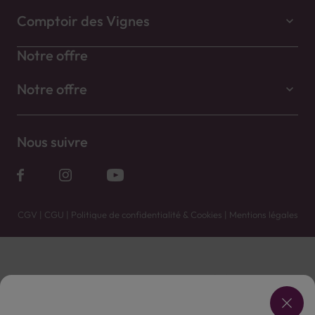
Comptoir des Vignes
Notre offre
Notre offre
Nous suivre
CGV
|
CGU
|
Politique de confidentialité & Cookies
|
Mentions légales
Vente uniquement en caves. Contactez votre caviste pour plus de renseignements.
Les prix et promotions affichés peuvent varier selon le point de vente.
L'ABUS D'ALCOOL EST DANGEREUX POUR LA SANTÉ, À CONSOMMER AVEC MODÉRATION.