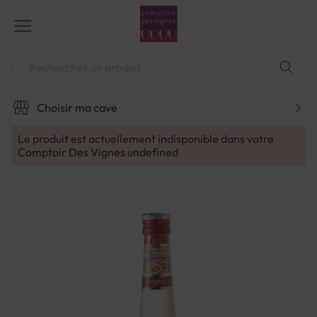
Aller
au
contenu
Chercher
Choisir ma cave
Le produit est actuellement indisponible dans votre
Comptoir Des Vignes
undefined