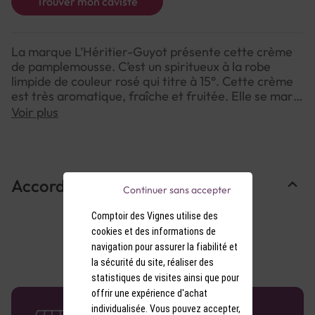
Trouver mon caviste
La marque L’Héritier-Guyot présente cette crème
de pamplemousse. C’est un spiritueux à la robe
limpide de couleur rosé qui titre à 15°. Cette crème
est très aromatique, fraîche et fruitée. Elle se marie
à merveille avec le vin rosé et permet de préparer
Voir plus
le cocktail X-Kiss (vodka, crème de pamplemousse,
jus de fraise, nectar de goyave).
Accords Mets & Vins
Continuer sans accepter
Comptoir des Vignes utilise des
cookies et des informations de
navigation pour assurer la fiabilité et
la sécurité du site, réaliser des
statistiques de visites ainsi que pour
offrir une expérience d'achat
58 caves en France
individualisée. Vous pouvez accepter,