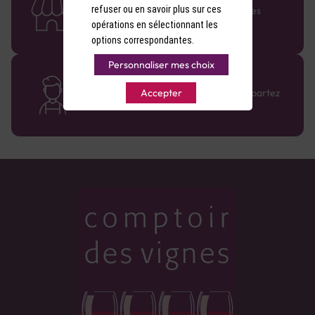
refuser ou en savoir plus sur ces
Retrouvez le réseau Comptoir des Vignes
partout en France !
opérations en sélectionnant les
options correspondantes.
Personnaliser mes choix
Des cavistes à votre écoute
Bénéficiez de conseils sur-mesure et repartez
Accepter
avec le sourire :)