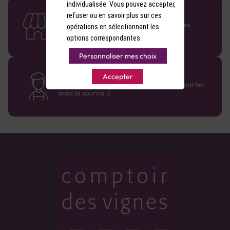
individualisée. Vous pouvez accepter,
58 caves en France
refuser ou en savoir plus sur ces
Retrouvez le réseau Comptoir des Vignes
opérations en sélectionnant les
partout en France !
options correspondantes.
Personnaliser mes choix
Des cavistes à votre écoute
Accepter
Bénéficiez de conseils sur-mesure et repartez
avec le sourire :)