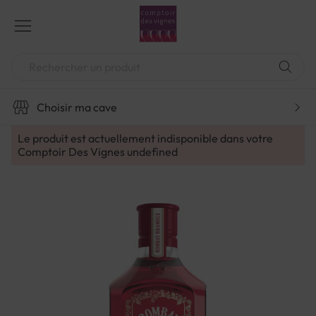
Aller
au
contenu
Chercher
Choisir ma cave
Le produit est actuellement indisponible dans votre
Comptoir Des Vignes
undefined