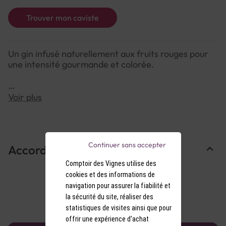
Trouver mon caviste
Un gin infusé naturellement aux fruits rouges pour
une intensité gourmande et colorée.
NOTE DE DÉGUSTATION :
Voir plus
Couleur : Rouge rubis profond, naturellement teinté
par les baies.
Arômes : Nez expressif de framboise mûre, mûre
sauvage et genièvre.
Continuer sans accepter
Accords Mets & Vins
Saveurs : Bouche fruitée, légèrement acidulée, sur
une base sèche et équilibrée de gin.
Comptoir des Vignes utilise des
cookies et des informations de
navigation pour assurer la fiabilité et
la sécurité du site, réaliser des
statistiques de visites ainsi que pour
offrir une expérience d'achat