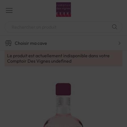
Aller
au
contenu
Chercher
Choisir ma cave
Le produit est actuellement indisponible dans votre
Comptoir Des Vignes
undefined