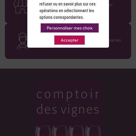
refuser ou en savoir plus sur ces
Retrouvez le réseau Comptoir des Vignes
partout en France !
opérations en sélectionnant les
options correspondantes.
Personnaliser mes choix
Des cavistes à votre écoute
Bénéficiez de conseils sur-mesure et repartez
Accepter
avec le sourire :)