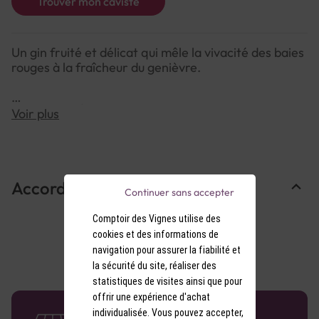
Trouver mon caviste
Un gin fruité et délicat qui mêle la vivacité des baies
rouges à la fraîcheur du genièvre.
NOTE DE DÉGUSTATION :
Voir plus
Couleur : Rose pâle et lumineuse.
Arômes : Framboise, fraise et baies des bois, sur
une base florale et citronnée.
Saveurs : Gourmandes et légères, dominées par les
Accords Mets & Vins
fruits rouges avec une pointe acidulée.
Continuer sans accepter
Comptoir des Vignes utilise des
cookies et des informations de
navigation pour assurer la fiabilité et
la sécurité du site, réaliser des
statistiques de visites ainsi que pour
offrir une expérience d'achat
58 caves en France
individualisée. Vous pouvez accepter,